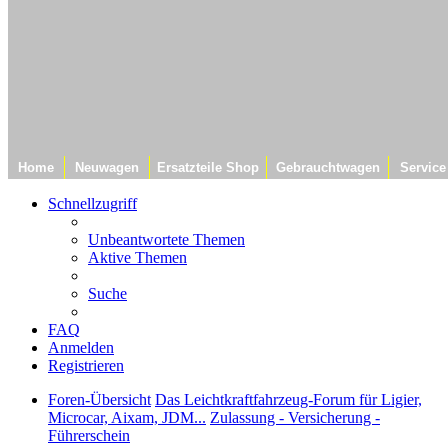
Home
Neuwagen
Ersatzteile Shop
Gebrauchtwagen
Service
Schnellzugriff
Unbeantwortete Themen
Aktive Themen
Suche
FAQ
Anmelden
Registrieren
Foren-Übersicht
Das Leichtkraftfahrzeug-Forum für Ligier,
Microcar, Aixam, JDM...
Zulassung - Versicherung -
Führerschein