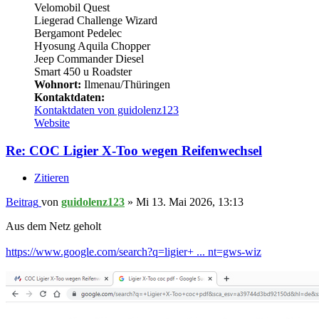
Velomobil Quest
Liegerad Challenge Wizard
Bergamont Pedelec
Hyosung Aquila Chopper
Jeep Commander Diesel
Smart 450 u Roadster
Wohnort:
Ilmenau/Thüringen
Kontaktdaten:
Kontaktdaten von guidolenz123
Website
Re: COC Ligier X-Too wegen Reifenwechsel
Zitieren
Beitrag
von
guidolenz123
»
Mi 13. Mai 2026, 13:13
Aus dem Netz geholt
https://www.google.com/search?q=ligier+ ... nt=gws-wiz