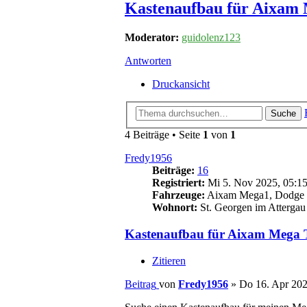
Kastenaufbau für Aixam
Moderator:
guidolenz123
Antworten
Druckansicht
Suche
4 Beiträge • Seite
1
von
1
Fredy1956
Beiträge:
16
Registriert:
Mi 5. Nov 2025, 05:1
Fahrzeuge:
Aixam Mega1, Dodge D
Wohnort:
St. Georgen im Attergau
Kastenaufbau für Aixam Mega 
Zitieren
Beitrag
von
Fredy1956
»
Do 16. Apr 202