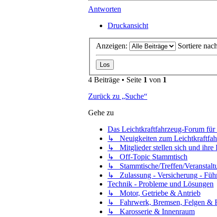
Antworten
Druckansicht
Anzeigen:
Sortiere nac
4 Beiträge • Seite
1
von
1
Zurück zu „Suche“
Gehe zu
Das Leichtkraftfahrzeug-Forum für 
↳ Neuigkeiten zum Leichtkraftfa
↳ Mitglieder stellen sich und ihre 
↳ Off-Topic Stammtisch
↳ Stammtische/Treffen/Veranstalt
↳ Zulassung - Versicherung - Füh
Technik - Probleme und Lösungen
↳ Motor, Getriebe & Antrieb
↳ Fahrwerk, Bremsen, Felgen & 
↳ Karosserie & Innenraum