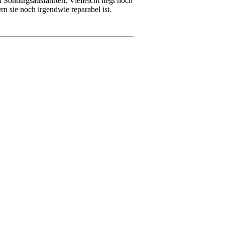
onntagsausfahrten. Vielleicht liegt noch
 sie noch irgendwie reparabel ist.