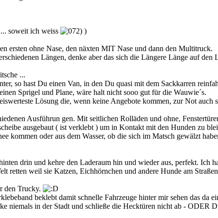
... soweit ich weiss
)
den ersten ohne Nase, den näxten MIT Nase und dann den Multitruck.
erschiedenen Längen, denke aber das sich die Längere Länge auf den L
tsche ...
ter, so hast Du einen Van, in den Du quasi mit dem Sackkarren reinfah
s einen Sprigel und Plane, wäre halt nicht sooo gut für die Wauwie´s.
e preiswerteste Lösung die, wenn keine Angebote kommen, zur Not auch 
hiedenen Ausführun gen. Mit seitlichen Rolläden und ohne, Fenstertüre
heibe ausgebaut ( ist verklebt ) um in Kontakt mit den Hunden zu blei
nee kommen oder aus dem Wasser, ob die sich im Matsch gewälzt haben
inten drin und kehre den Laderaum hin und wieder aus, perfekt. Ich ha
elt retten weil sie Katzen, Eichhörnchen und andere Hunde am Straßenr
ür den Trucky.
orklebeband beklebt damit schnelle Fahrzeuge hinter mir sehen das da ei
ke niemals in der Stadt und schließe die Hecktüren nicht ab - ODER Du