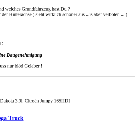
und welches Grundfahrzeug hast Du ?
der Hinterachse ) sieht wirklich schöner aus ...is aber verboten ... )
 eine Baugenehmigung
uss nur blöd Gelaber !
5
akota 3,9l, Citroën Jumpy 165HDI
ega Truck