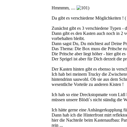
Hmmmm, ....
Da gibt es verschiedene Möglichkeiten ! ( 
Zunächst gibt es 3 verschiedene Typen - 
Dann gibt es den Kasten auch noch in 2 v
vorbehalten bleibt.
Dann sagst Du, Du möchtest auf Deine Pri
Das Thema: Die Box muss die Pritsche run
Die Pritsche aber liegt höher - hier gibt e
Der Sprigel ist aber für Dich derzeit di
Der Kasten hinten gibt es ebenso in versc
Ich hab bei meinem Trucky die Zwischensc
hintendrinn sauwohl. Ob sie aus dem Sch
wesentliche Vorteile zu anderen Kisten !
Ich hab so eine Dreckstopmatte vom Lidl h
müssen unsere Blödi´s nicht ständig die W
Ich hätte gerne eine Anhängerkupplung f
Dann hab ich die Hinterfront mirt reflekt
hier die Nachteile beim Kastenaufbau: Par
rein ...