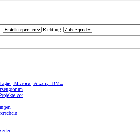
h:
Richtung:
Ligier, Microcar, Aixam, JDM...
hrzeugforum
Projekte vor
ungen
rerschein
Reifen