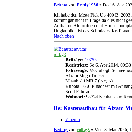
Beitrag
von
Fredy1956
»
Do 16. Apr 202
Ich habe den Mega Pick Up 400 Bj 2003 mi
kommt gar nicht in Frage da dies nicht ge
Aufba mit Aluprofilen und Hartschaumplatt
Unglaublich ist des Schmiedes Kraft wann
Nach oben
rolf.g3
Beiträge:
10753
Registriert:
So 6. Apr 2014, 09:38
Fahrzeuge:
McCullogh Schneefräs
Aixam Mega Trucky
Mitsubishi MR 7 (czc) ;-)
Kubota T650 Einachser mit Anhän
Scott Fahrrad
Wohnort:
98724 Neuhaus am Ren
Re: Kastenaufbau für Aixam M
Zitieren
Beitrag
von
rolf.g3
»
Mo 18. Mai 2026, 1