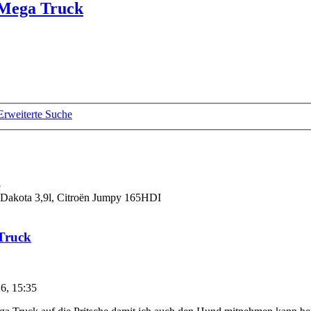
 Mega Truck
Erweiterte Suche
5
akota 3,9l, Citroën Jumpy 165HDI
Truck
6, 15:35