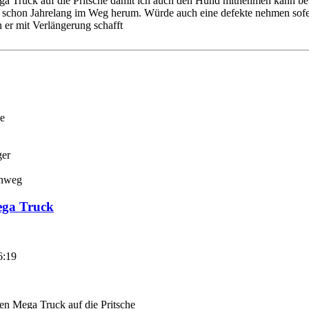
 Truck auf die Pritsche damit ich auch den Hund mitnehmen kann bei S
 schon Jahrelang im Weg herum. Würde auch eine defekte nehmen sofern
 er mit Verlängerung schafft
e
ger
nweg
ega Truck
6:19
en Mega Truck auf die Pritsche