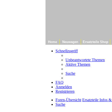
Home
Neuwagen
Ersatzteile Shop
Schnellzugriff
Unbeantwortete Themen
Aktive Themen
Suche
FAQ
Anmelden
Registrieren
Foren-Übersicht
Ersatzteile Infos 
Suche