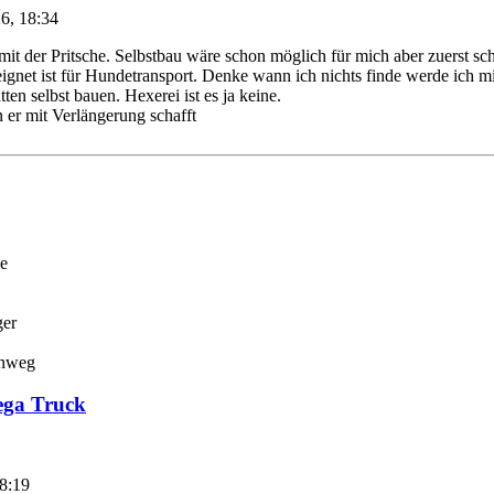
6, 18:34
t der Pritsche. Selbstbau wäre schon möglich für mich aber zuerst sch
eignet ist für Hundetransport. Denke wann ich nichts finde werde ich 
en selbst bauen. Hexerei ist es ja keine.
 er mit Verlängerung schafft
e
ger
nweg
ega Truck
8:19