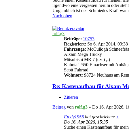
Suche einen Kastenaufbau für meinen Mega
irgendwo eine vergessen herum oder steht
Unglaublich ist des Schmiedes Kraft wann
Nach oben
rolf.g3
Beiträge:
10753
Registriert:
So 6. Apr 2014, 09:38
Fahrzeuge:
McCullogh Schneefräs
Aixam Mega Trucky
Mitsubishi MR 7 (czc) ;-)
Kubota T650 Einachser mit Anhän
Scott Fahrrad
Wohnort:
98724 Neuhaus am Ren
Re: Kastenaufbau für Aixam M
Zitieren
Beitrag
von
rolf.g3
»
Do 16. Apr 2026, 1
Fredy1956
hat geschrieben:
↑
Do 16. Apr 2026, 15:35
Suche einen Kastenaufbau für mein