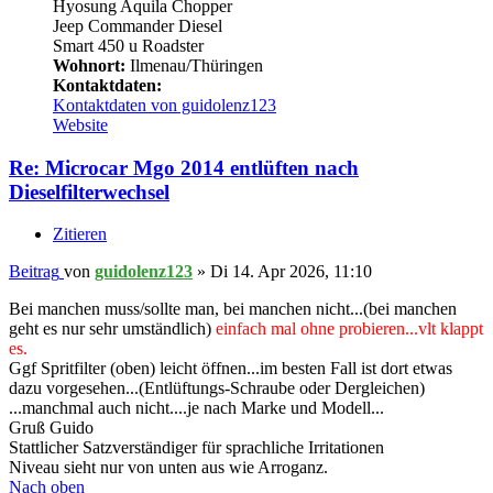
Hyosung Aquila Chopper
Jeep Commander Diesel
Smart 450 u Roadster
Wohnort:
Ilmenau/Thüringen
Kontaktdaten:
Kontaktdaten von guidolenz123
Website
Re: Microcar Mgo 2014 entlüften nach
Dieselfilterwechsel
Zitieren
Beitrag
von
guidolenz123
»
Di 14. Apr 2026, 11:10
Bei manchen muss/sollte man, bei manchen nicht...(bei manchen
geht es nur sehr umständlich)
einfach mal ohne probieren...vlt klappt
es.
Ggf Spritfilter (oben) leicht öffnen...im besten Fall ist dort etwas
dazu vorgesehen...(Entlüftungs-Schraube oder Dergleichen)
...manchmal auch nicht....je nach Marke und Modell...
Gruß Guido
Stattlicher Satzverständiger für sprachliche Irritationen
Niveau sieht nur von unten aus wie Arroganz.
Nach oben