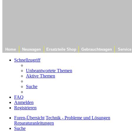
Home
Neuwagen
Ersatzteile Shop
Gebrauchtwagen
Service
Schnellzugriff
Unbeantwortete Themen
Aktive Themen
Suche
FAQ
Anmelden
Registrieren
Foren-Übersicht
Technik - Probleme und Lösungen
Reparaturanleitungen
Suche