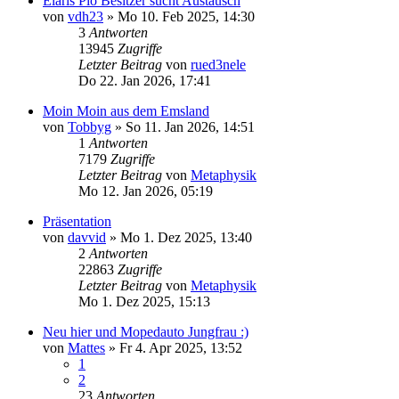
Elaris Pio Besitzer sucht Austausch
von
vdh23
» Mo 10. Feb 2025, 14:30
3
Antworten
13945
Zugriffe
Letzter Beitrag
von
rued3nele
Do 22. Jan 2026, 17:41
Moin Moin aus dem Emsland
von
Tobbyg
» So 11. Jan 2026, 14:51
1
Antworten
7179
Zugriffe
Letzter Beitrag
von
Metaphysik
Mo 12. Jan 2026, 05:19
Präsentation
von
davvid
» Mo 1. Dez 2025, 13:40
2
Antworten
22863
Zugriffe
Letzter Beitrag
von
Metaphysik
Mo 1. Dez 2025, 15:13
Neu hier und Mopedauto Jungfrau :)
von
Mattes
» Fr 4. Apr 2025, 13:52
1
2
23
Antworten