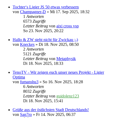
Tochter‘s Ligier JS 50 etwas verbessern
von
Champagner-D
» Mi 17. Sep 2025, 18:32
1
Antworten
6573
Zugriffe
Letzter Beitrag
von
aixi cross vsp
So 23. Nov 2025, 20:22
Hallo & ZW steht nicht für Zwickau ;-)
von
Kneckes
» Di 18. Nov 2025, 08:50
2
Antworten
5121
Zugriffe
Letzter Beitrag
von
Metaphysik
Di 18. Nov 2025, 18:33
TenoTV - Wir zeigen euch unser neues Projekt - Ligier
Optima
von
fumanshu3
» So 16. Nov 2025, 18:28
6
Antworten
8032
Zugriffe
Letzter Beitrag
von
guidolenz123
Di 18. Nov 2025, 15:41
Grüße aus der östlichsten Stadt Deutschlands!
von
San7ro
» Fr 14. Nov 2025, 06:37