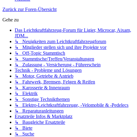
Zurück zur Foren-Übersicht
Gehe zu
Das Leichtkraftfahrzeug-Forum für Ligier, Microcar, Aixam,
JDM...
↳ Neuigkeiten zum Leichtkraftfahrzeugforum
↳ Mitglieder stellen sich und ihre Projekte vor
↳ Off-Topic Stammtisch
↳ Stammtische/Treffen/Veranstaltungen
↳ Zulassung - Versicherung - Führerschein
Technik - Probleme und Lösungen
↳ Motor, Getriebe & Antrieb
↳ Fahrwerk, Bremsen, Felgen & Reifen
↳ Karosserie & Innenraum
↳ Elektrik
↳ Sonstige Technikthemen
↳ Elektro-Leichtkraftfahrzeuge, -Velomobile & -Pedelecs
↳ Reparaturanleitungen
Ersatzteile Infos & Marktplatz
↳ Baugleiche Ersatzteile
↳ Biete
↳ Suche