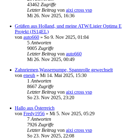
43462
Zugriffe
Letzter Beitrag
von
aixi cross vsp
Mi 26. Nov 2025, 16:36
Grüßen aus Holland, und meine ATW/Ligier Optima E
Projekt (JS14EL)
von
auto660
» So 9. Nov 2025, 01:04
5
Antworten
9005
Zugriffe
Letzter Beitrag
von
auto660
Mi 26. Nov 2025, 00:49
Zahnriemen,Wasserpumpe, Spannrolle gewechselt
von
eneuh
» Mi 14. Mai 2025, 15:30
1
Antworten
8667
Zugriffe
Letzter Beitrag
von
aixi cross vsp
So 23. Nov 2025, 23:20
Hallo aus Österreich
von
Fredy1956
» Mi 5. Nov 2025, 05:29
7
Antworten
7926
Zugriffe
Letzter Beitrag
von
aixi cross vsp
So 23. Nov 2025, 22:08