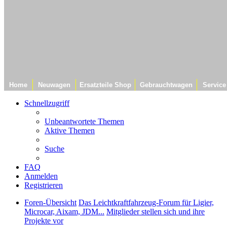
Home
Neuwagen
Ersatzteile Shop
Gebrauchtwagen
Service
Schnellzugriff
Unbeantwortete Themen
Aktive Themen
Suche
FAQ
Anmelden
Registrieren
Foren-Übersicht
Das Leichtkraftfahrzeug-Forum für Ligier,
Microcar, Aixam, JDM...
Mitglieder stellen sich und ihre
Projekte vor