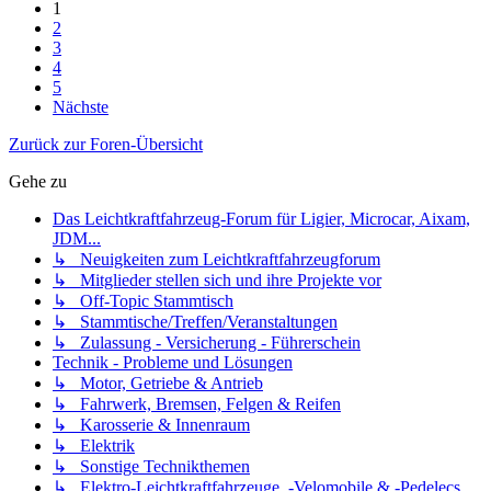
1
2
3
4
5
Nächste
Zurück zur Foren-Übersicht
Gehe zu
Das Leichtkraftfahrzeug-Forum für Ligier, Microcar, Aixam,
JDM...
↳ Neuigkeiten zum Leichtkraftfahrzeugforum
↳ Mitglieder stellen sich und ihre Projekte vor
↳ Off-Topic Stammtisch
↳ Stammtische/Treffen/Veranstaltungen
↳ Zulassung - Versicherung - Führerschein
Technik - Probleme und Lösungen
↳ Motor, Getriebe & Antrieb
↳ Fahrwerk, Bremsen, Felgen & Reifen
↳ Karosserie & Innenraum
↳ Elektrik
↳ Sonstige Technikthemen
↳ Elektro-Leichtkraftfahrzeuge, -Velomobile & -Pedelecs