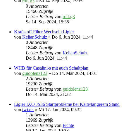
von
rolf.g3
» Sa 14. Sep 2024, 15:35
0
Antworten
15466
Zugriffe
Letzter Beitrag
von
rolf.g3
Sa 14. Sep 2024, 15:35
Kraftstoff Filter Wechseln Ligier
von
KelianSchulz
» Do 6. Jun 2024, 11:44
0
Antworten
18448
Zugriffe
Letzter Beitrag
von
KelianSchulz
Do 6. Jun 2024, 11:44
WHB für Casalini-s mit auch Schaltplan
von
guidolenz123
» Do 14. Mär 2024, 14:01
2
Antworten
19230
Zugriffe
Letzter Beitrag
von
guidolenz123
Do 14. Mär 2024, 21:32
Ligier IXO JS36 Startprobleme bei Kälte/längerem Stand
von
twixer
» Mi 17. Jan 2024, 09:35
1
Antworten
13969
Zugriffe
Letzter Beitrag
von
Fichte
Mi 17. Jan 2024, 10:38