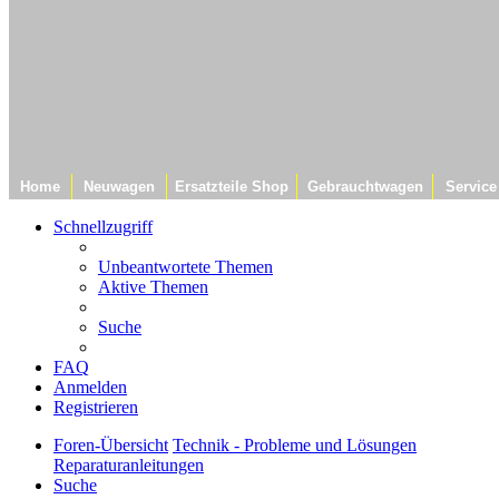
Home
Neuwagen
Ersatzteile Shop
Gebrauchtwagen
Service
Schnellzugriff
Unbeantwortete Themen
Aktive Themen
Suche
FAQ
Anmelden
Registrieren
Foren-Übersicht
Technik - Probleme und Lösungen
Reparaturanleitungen
Suche