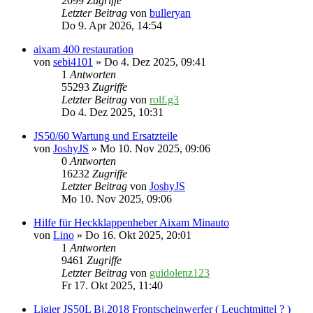
2099
Zugriffe
Letzter Beitrag
von
bulleryan
Do 9. Apr 2026, 14:54
aixam 400 restauration
von
sebi4101
» Do 4. Dez 2025, 09:41
1
Antworten
55293
Zugriffe
Letzter Beitrag
von
rolf.g3
Do 4. Dez 2025, 10:31
JS50/60 Wartung und Ersatzteile
von
JoshyJS
» Mo 10. Nov 2025, 09:06
0
Antworten
16232
Zugriffe
Letzter Beitrag
von
JoshyJS
Mo 10. Nov 2025, 09:06
Hilfe für Heckklappenheber Aixam Minauto
von
Lino
» Do 16. Okt 2025, 20:01
1
Antworten
9461
Zugriffe
Letzter Beitrag
von
guidolenz123
Fr 17. Okt 2025, 11:40
Ligier JS50L Bj.2018 Frontscheinwerfer ( Leuchtmittel ? )