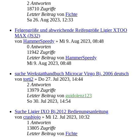
2
Antworten
18710
Zugriffe
Letzter Beitrag
von
Fichte
Sa 26. Aug 2023, 12:33
Felgengröße und abweichende Reifengröße Ligier XTOO
MAX (JS32)
von
HammerSpeedy
» Mi 9. Aug 2023, 08:48
0
Antworten
11942
Zugriffe
Letzter Beitrag
von
HammerSpeedy
Mi 9. Aug 2023, 08:48
suche Werkstatthandbuch Microcar Virgo Bj. 2006 deutsch
von
torti2
» Do 27. Jul 2023, 14:44
2
Antworten
13979
Zugriffe
Letzter Beitrag
von
guidolenz123
So 30. Jul 2023, 14:54
Suche Ligier IXO Bj.2012 Bedienungsanleitung
von
crashjojo
» Mi 12. Jul 2023, 10:32
1
Antworten
13805
Zugriffe
Letzter Beitrag
von
Fichte