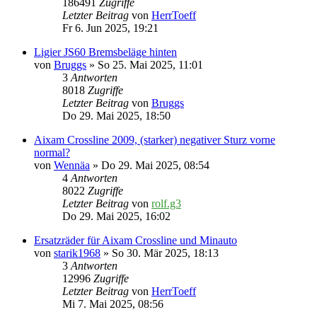
186491
Zugriffe
Letzter Beitrag
von
HerrToeff
Fr 6. Jun 2025, 19:21
Ligier JS60 Bremsbeläge hinten
von
Bruggs
» So 25. Mai 2025, 11:01
3
Antworten
8018
Zugriffe
Letzter Beitrag
von
Bruggs
Do 29. Mai 2025, 18:50
Aixam Crossline 2009, (starker) negativer Sturz vorne
normal?
von
Wennäa
» Do 29. Mai 2025, 08:54
4
Antworten
8022
Zugriffe
Letzter Beitrag
von
rolf.g3
Do 29. Mai 2025, 16:02
Ersatzräder für Aixam Crossline und Minauto
von
starik1968
» So 30. Mär 2025, 18:13
3
Antworten
12996
Zugriffe
Letzter Beitrag
von
HerrToeff
Mi 7. Mai 2025, 08:56