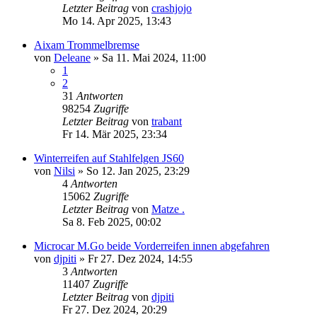
Letzter Beitrag
von
crashjojo
Mo 14. Apr 2025, 13:43
Aixam Trommelbremse
von
Deleane
» Sa 11. Mai 2024, 11:00
1
2
31
Antworten
98254
Zugriffe
Letzter Beitrag
von
trabant
Fr 14. Mär 2025, 23:34
Winterreifen auf Stahlfelgen JS60
von
Nilsi
» So 12. Jan 2025, 23:29
4
Antworten
15062
Zugriffe
Letzter Beitrag
von
Matze .
Sa 8. Feb 2025, 00:02
Microcar M.Go beide Vorderreifen innen abgefahren
von
djpiti
» Fr 27. Dez 2024, 14:55
3
Antworten
11407
Zugriffe
Letzter Beitrag
von
djpiti
Fr 27. Dez 2024, 20:29