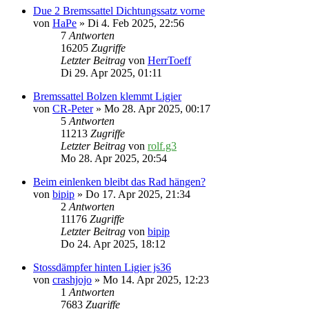
Due 2 Bremssattel Dichtungssatz vorne
von
HaPe
» Di 4. Feb 2025, 22:56
7
Antworten
16205
Zugriffe
Letzter Beitrag
von
HerrToeff
Di 29. Apr 2025, 01:11
Bremssattel Bolzen klemmt Ligier
von
CR-Peter
» Mo 28. Apr 2025, 00:17
5
Antworten
11213
Zugriffe
Letzter Beitrag
von
rolf.g3
Mo 28. Apr 2025, 20:54
Beim einlenken bleibt das Rad hängen?
von
bipip
» Do 17. Apr 2025, 21:34
2
Antworten
11176
Zugriffe
Letzter Beitrag
von
bipip
Do 24. Apr 2025, 18:12
Stossdämpfer hinten Ligier js36
von
crashjojo
» Mo 14. Apr 2025, 12:23
1
Antworten
7683
Zugriffe