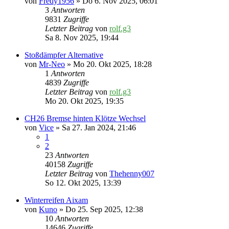
von
Fredy1956
» Do 6. Nov 2025, 06:01
3
Antworten
9831
Zugriffe
Letzter Beitrag
von
rolf.g3
Sa 8. Nov 2025, 19:44
Stoßdämpfer Alternative
von
Mr-Neo
» Mo 20. Okt 2025, 18:28
1
Antworten
4839
Zugriffe
Letzter Beitrag
von
rolf.g3
Mo 20. Okt 2025, 19:35
CH26 Bremse hinten Klötze Wechsel
von
Vice
» Sa 27. Jan 2024, 21:46
1
2
23
Antworten
40158
Zugriffe
Letzter Beitrag
von
Thehenny007
So 12. Okt 2025, 13:39
Winterreifen Aixam
von
Kuno
» Do 25. Sep 2025, 12:38
10
Antworten
14646
Zugriffe