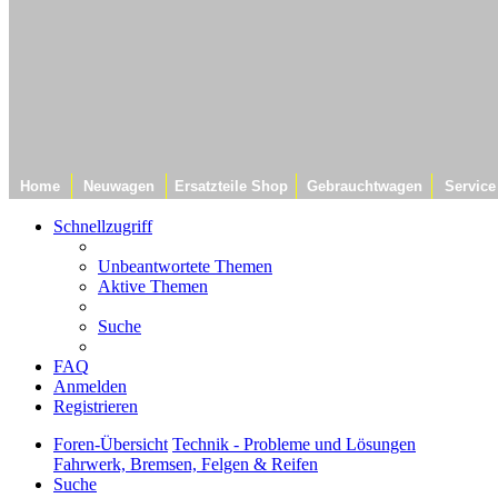
Home
Neuwagen
Ersatzteile Shop
Gebrauchtwagen
Service
Schnellzugriff
Unbeantwortete Themen
Aktive Themen
Suche
FAQ
Anmelden
Registrieren
Foren-Übersicht
Technik - Probleme und Lösungen
Fahrwerk, Bremsen, Felgen & Reifen
Suche