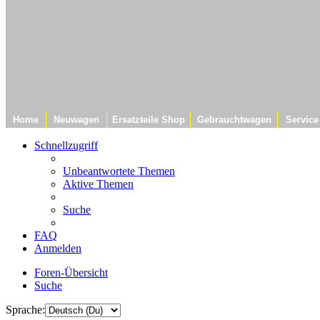
Home
Neuwagen
Ersatzteile Shop
Gebrauchtwagen
Service
Schnellzugriff
Unbeantwortete Themen
Aktive Themen
Suche
FAQ
Anmelden
Foren-Übersicht
Suche
Sprache: