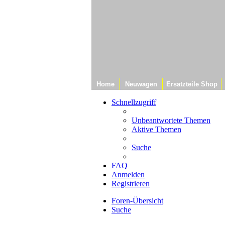
Home
Neuwagen
Ersatzteile Shop
Schnellzugriff
Unbeantwortete Themen
Aktive Themen
Suche
FAQ
Anmelden
Registrieren
Foren-Übersicht
Suche