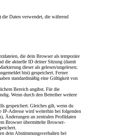
r“) die Daten verwendet, die während
tdateien, die dein Browser als temporäre
d die aktuelle ID deiner Sitzung (damit
Markierung dieser als gelesen/ungelesen;
ngemeldet bist) gespeichert. Ferner
haben standardmäßig eine Gültigkeit von
lichem Bereich angibst. Für die
endig. Wenn durch den Betreiber weitere
ls gespeichert. Gleiches gilt, wenn du
ie IP-Adresse wird weiterhin bei folgenden
), Änderungen an zentralen Profildaten
em Browser übermittelte Browser-
peichert.
ren dein Abstimmungsverhalten bei