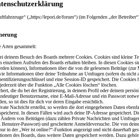
atenschutzerklärung
raftfahrzeuge“ („https://lepori.de/forum“) (im Folgenden „der Betreibe
herung
e Arten gesammelt:
ei deinem Besuch des Boards mehrere Cookies. Cookies sind kleine Tex
 einzelnen Aufrufen des Boards erhalten bleiben. In diesen Cookies sin
erden können), Informationen über die von dir gelesenen Beiträge (zur 
wie Informationen über deine Teilnahme an Umfragen (sofern du nicht a
entifizierungsschlüssel und eine Session-ID gespeichert. Die Cookies 
jederzeit über die Funktion „Alle Cookies löschen“ löschen.
ert, die du bei der Registrierung, in deinem Profil oder deinem persön
eindeutiger Benutzername, eine E-Mail-Adresse und ein Passwort notw
n, so ist dies für dich vor deren Eingabe ersichtlich.
vate Nachricht erstellst, so werden die dort eingegebenen Daten ebenfal
peicherst. In diesen Fällen wird auch deine IP-Adresse gespeichert. D
 Ändern von Beiträgen (dazu zählen Private Nachrichten und Umfragen
, Benutzer-Passwort) und gescheiterte Anmeldeversuche. Die von dein
r in der „Wer ist online?“-Funktion angezeigt und nicht dauerhaft ges
ktionen des Boards, dass weitere Daten gespeichert werden. Dazu gehö