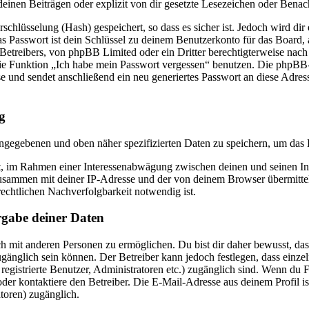
einen Beiträgen oder explizit von dir gesetzte Lesezeichen oder Benac
chlüsselung (Hash) gespeichert, so dass es sicher ist. Jedoch wird dir 
 Passwort ist dein Schlüssel zu deinem Benutzerkonto für das Board,
 Betreibers, von phpBB Limited oder ein Dritter berechtigterweise nach
die Funktion „Ich habe mein Passwort vergessen“ benutzen. Die phpBB
und sendet anschließend ein neu generiertes Passwort an diese Adres
g
eingegebenen und oben näher spezifizierten Daten zu speichern, um das
gt, im Rahmen einer Interessenabwägung zwischen deinen und seinen Int
usammen mit deiner IP-Adresse und der von deinem Browser übermitte
echtlichen Nachverfolgbarkeit notwendig ist.
rgabe deiner Daten
h mit anderen Personen zu ermöglichen. Du bist dir daher bewusst, dass
 zugänglich sein können. Der Betreiber kann jedoch festlegen, dass einze
 registrierte Benutzer, Administratoren etc.) zugänglich sind. Wenn du 
r kontaktiere den Betreiber. Die E-Mail-Adresse aus deinem Profil ist
toren) zugänglich.