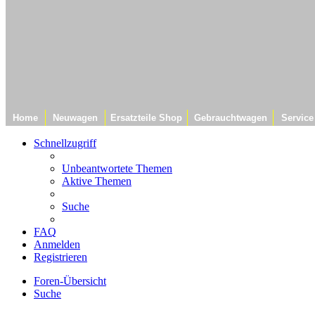
Home
Neuwagen
Ersatzteile Shop
Gebrauchtwagen
Service
Schnellzugriff
Unbeantwortete Themen
Aktive Themen
Suche
FAQ
Anmelden
Registrieren
Foren-Übersicht
Suche