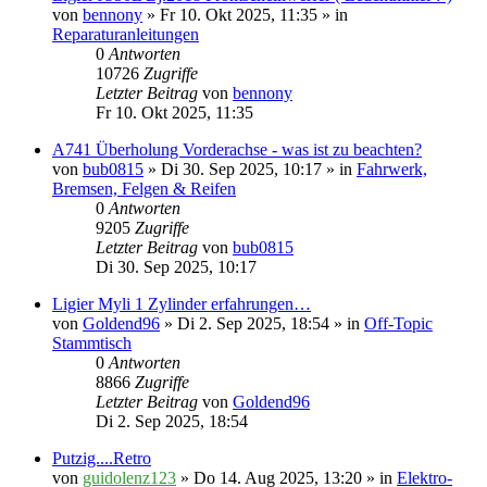
von
bennony
» Fr 10. Okt 2025, 11:35 » in
Reparaturanleitungen
0
Antworten
10726
Zugriffe
Letzter Beitrag
von
bennony
Fr 10. Okt 2025, 11:35
A741 Überholung Vorderachse - was ist zu beachten?
von
bub0815
» Di 30. Sep 2025, 10:17 » in
Fahrwerk,
Bremsen, Felgen & Reifen
0
Antworten
9205
Zugriffe
Letzter Beitrag
von
bub0815
Di 30. Sep 2025, 10:17
Ligier Myli 1 Zylinder erfahrungen…
von
Goldend96
» Di 2. Sep 2025, 18:54 » in
Off-Topic
Stammtisch
0
Antworten
8866
Zugriffe
Letzter Beitrag
von
Goldend96
Di 2. Sep 2025, 18:54
Putzig....Retro
von
guidolenz123
» Do 14. Aug 2025, 13:20 » in
Elektro-