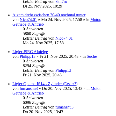
Letzter Beitrag
von
San7ro
Di 25. Nov 2025, 10:29
Aixam dreht zwischen 30-40 nochmal runter
von
Nico74.01
» Mo 24. Nov 2025, 17:58 » in
Motor,
Getriebe & Antrieb
0
Antworten
5860
Zugriffe
Letzter Beitrag
von
Nico74.01
Mo 24. Nov 2025, 17:58
Ligier JSRC Alufelge
von
Philipp13
» Fr 21. Nov 2025, 20:48 » in
Suche
0
Antworten
8294
Zugriffe
Letzter Beitrag
von
Philipp13
Fr 21. Nov 2025, 20:48
Ligier Optima JS14 - Zylinder (Ersatz?)
von
fumanshu3
» Do 20. Nov 2025, 13:43 » in
Motor,
Getriebe & Antrieb
0
Antworten
6096
Zugriffe
Letzter Beitrag
von
fumanshu3
Do 20. Nov 2025, 13:43