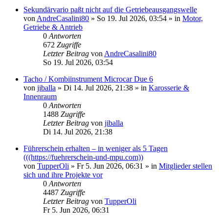
Sekundärvario paßt nicht auf die Getriebeausgangswelle
von
AndreCasalini80
» So 19. Jul 2026, 03:54 » in
Motor,
Getriebe & Antrieb
0
Antworten
672
Zugriffe
Letzter Beitrag
von
AndreCasalini80
So 19. Jul 2026, 03:54
Tacho / Kombiinstrument Microcar Due 6
von
jiballa
» Di 14. Jul 2026, 21:38 » in
Karosserie &
Innenraum
0
Antworten
1488
Zugriffe
Letzter Beitrag
von
jiballa
Di 14. Jul 2026, 21:38
Führerschein erhalten – in weniger als 5 Tagen
(((https://fuehrerschein-und-mpu.com))
von
TupperOli
» Fr 5. Jun 2026, 06:31 » in
Mitglieder stellen
sich und ihre Projekte vor
0
Antworten
4487
Zugriffe
Letzter Beitrag
von
TupperOli
Fr 5. Jun 2026, 06:31