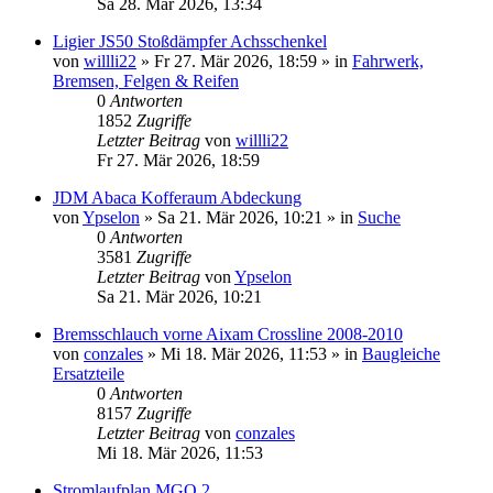
Sa 28. Mär 2026, 13:34
Ligier JS50 Stoßdämpfer Achsschenkel
von
willli22
» Fr 27. Mär 2026, 18:59 » in
Fahrwerk,
Bremsen, Felgen & Reifen
0
Antworten
1852
Zugriffe
Letzter Beitrag
von
willli22
Fr 27. Mär 2026, 18:59
JDM Abaca Kofferaum Abdeckung
von
Ypselon
» Sa 21. Mär 2026, 10:21 » in
Suche
0
Antworten
3581
Zugriffe
Letzter Beitrag
von
Ypselon
Sa 21. Mär 2026, 10:21
Bremsschlauch vorne Aixam Crossline 2008-2010
von
conzales
» Mi 18. Mär 2026, 11:53 » in
Baugleiche
Ersatzteile
0
Antworten
8157
Zugriffe
Letzter Beitrag
von
conzales
Mi 18. Mär 2026, 11:53
Stromlaufplan MGO 2