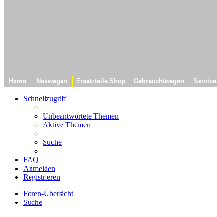
Home
Neuwagen
Ersatzteile Shop
Gebrauchtwagen
Service
Schnellzugriff
Unbeantwortete Themen
Aktive Themen
Suche
FAQ
Anmelden
Registrieren
Foren-Übersicht
Suche