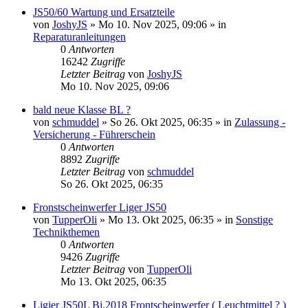
JS50/60 Wartung und Ersatzteile
von
JoshyJS
» Mo 10. Nov 2025, 09:06 » in
Reparaturanleitungen
0
Antworten
16242
Zugriffe
Letzter Beitrag
von
JoshyJS
Mo 10. Nov 2025, 09:06
bald neue Klasse BL ?
von
schmuddel
» So 26. Okt 2025, 06:35 » in
Zulassung -
Versicherung - Führerschein
0
Antworten
8892
Zugriffe
Letzter Beitrag
von
schmuddel
So 26. Okt 2025, 06:35
Fronstscheinwerfer Liger JS50
von
TupperOli
» Mo 13. Okt 2025, 06:35 » in
Sonstige
Technikthemen
0
Antworten
9426
Zugriffe
Letzter Beitrag
von
TupperOli
Mo 13. Okt 2025, 06:35
Ligier JS50L Bj.2018 Frontscheinwerfer ( Leuchtmittel ? )