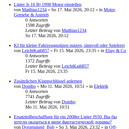
Ligier Js 16 Bj 1998 Motor einstellen
von
Matthias1234
» So 17. Mai 2026, 20:12 » in
Motor,
Getriebe & Antrieb
0
Antworten
1598
Zugriffe
Letzter Beitrag
von
Matthias1234
So 17. Mai 2026, 20:12
KI für kleine Fahrzeugnotizen nutzen, sinnvoll oder Spielerei
von
LeichtKai6857
» Fr 15. Mai 2026, 23:35 » in
Ebay & Co
0
Antworten
1372
Zugriffe
Letzter Beitrag
von
LeichtKai6857
Fr 15. Mai 2026, 23:35
Zusätzlichen Klappschlüssel anlernen
von
Dombo
» Mo 11. Mai 2026, 10:51 » in
Elektrik
0
Antworten
7741
Zugriffe
Letzter Beitrag
von
Dombo
Mo 11. Mai 2026, 10:51
Ersatzteilbeschaffung für ein 2008er Ligier JS50. Вы бы
хотели оказаться в мире фантастической дорамы?
von
Doramaland_Bub
» So 3. Mai 2026, 23:32 » in
Off-