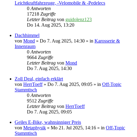
Leichtkraftfahrzeuge, -Velomobile & -Pedelecs
0
Antworten
17218
Zugriffe
Letzter Beitrag
von
guidolenz123
Do 14. Aug 2025, 13:20
Dachhimmel
von
Mond
» Do 7. Aug 2025, 14:30 » in
Karosserie &
Innenraum
0
Antworten
9664
Zugriffe
Letzter Beitrag
von
Mond
Do 7. Aug 2025, 14:30
Zoll Deal, einfach erklärt
von
HerrToeff
» Do 7. Aug 2025, 09:05 » in
Off-Topic
Stammtisch
0
Antworten
9512
Zugriffe
Letzter Beitrag
von
HerrToeff
Do 7. Aug 2025, 09:05
Geiles E-Bike, wahnsinniger Preis
von
Metaphysik
» Mo 21. Jul 2025, 14:16 » in
Off-Topic
Stammtisch