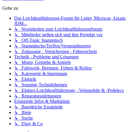
Gehe zu
Das Leichtkraftfahrzeug-Forum für Ligier, Microcar, Aixam,
JDM...
↳ Neuigkeiten zum Leichtkraftfahrzeugforum
↳ Mitglieder stellen sich und ihre Projekte vor
↳ Off-Topic Stammtisch
↳ Stammtische/Treffen/Veranstaltungen
↳ Zulassung - Versicherung - Führerschein
Technik - Probleme und Lösungen
↳ Motor, Getriebe & Antrieb
↳ Fahrwerk, Bremsen, Felgen & Reifen
↳ Karosserie & Innenraum
↳ Elektrik
↳ Sonstige Technikthemen
↳ Elektro-Leichtkraftfahrzeuge, -Velomobile & -Pedelecs
↳ Reparaturanleitungen
Ersatzteile Infos & Marktplatz
↳ Baugleiche Ersatzteile
↳ Biete
↳ Suche
↳ Ebay & Co