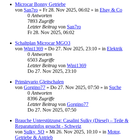
Microcar Bonny Getriebe
von
San7ro
» Fr 28. Nov 2025, 06:02 » in
Ebay & Co
0
Antworten
7893
Zugriffe
Letzter Beitrag
von
San7ro
Fr 28. Nov 2025, 06:02
Schaltplan Microcar MGO3
von
Wini1369
» Do 27. Nov 2025, 23:10 » in
Elektrik
0
Antworten
6503
Zugriffe
Letzter Beitrag
von
Wini1369
Do 27. Nov 2025, 23:10
Primärvario Gleitschalen
von
Gorgino77
» Do 27. Nov 2025, 07:50 » in
Suche
0
Antworten
8396
Zugriffe
Letzter Beitrag
von
Gorgino77
Do 27. Nov 2025, 07:50
Brauche Unterstützung: Casalini Sulky (Diesel) – Teile &
Reparaturinfos gesucht - Schweiz
von
Sulky_SO
» Mi 26. Nov 2025, 10:10 » in
Motor,
Getriebe & Antrieb