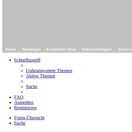
Home
Neuwagen
Ersatzteile Shop
Gebrauchtwagen
Service
Schnellzugriff
Unbeantwortete Themen
Aktive Themen
Suche
FAQ
Anmelden
Registrieren
Foren-Übersicht
Suche