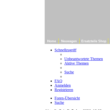
Home
Neuwagen
Ersatzteile Shop
Schnellzugriff
Unbeantwortete Themen
Aktive Themen
Suche
FAQ
Anmelden
Registrieren
Foren-Übersicht
Suche