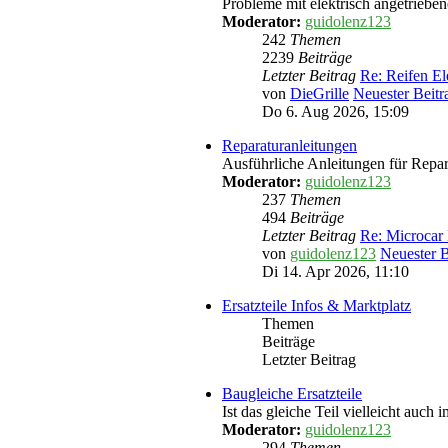
Probleme mit elektrisch angetriebe
Moderator:
guidolenz123
242
Themen
2239
Beiträge
Letzter Beitrag
Re: Reifen El
von
DieGrille
Neuester Beitr
Do 6. Aug 2026, 15:09
Reparaturanleitungen
Ausführliche Anleitungen für Rep
Moderator:
guidolenz123
237
Themen
494
Beiträge
Letzter Beitrag
Re: Microcar
von
guidolenz123
Neuester B
Di 14. Apr 2026, 11:10
Ersatzteile Infos & Marktplatz
Themen
Beiträge
Letzter Beitrag
Baugleiche Ersatzteile
Ist das gleiche Teil vielleicht auch
Moderator:
guidolenz123
294
Themen