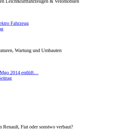
nen Leichtkraftfahrzeugen & Velomobilen
ektro Fahrzeug
ag
araturen, Wartung und Umbauten
 Mgo 2014 entlüft…
eitrag
 im Renault, Fiat oder sonstwo verbaut?