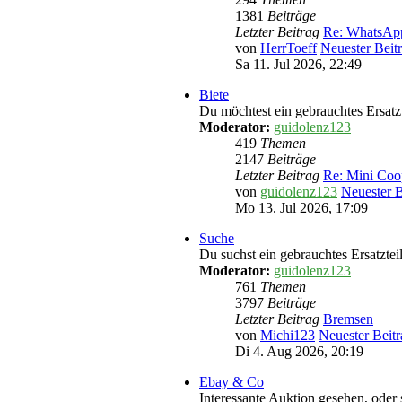
1381
Beiträge
Letzter Beitrag
Re: WhatsAp
von
HerrToeff
Neuester Beit
Sa 11. Jul 2026, 22:49
Biete
Du möchtest ein gebrauchtes Ersatzte
Moderator:
guidolenz123
419
Themen
2147
Beiträge
Letzter Beitrag
Re: Mini Coo
von
guidolenz123
Neuester B
Mo 13. Jul 2026, 17:09
Suche
Du suchst ein gebrauchtes Ersatztei
Moderator:
guidolenz123
761
Themen
3797
Beiträge
Letzter Beitrag
Bremsen
von
Michi123
Neuester Beitr
Di 4. Aug 2026, 20:19
Ebay & Co
Interessante Auktion gesehen, oder 