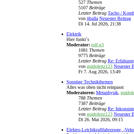
527
Themen
5107
Beiträge
Letzter Beitrag
Tacho / Komb
von
jiballa
Neuester Beitrag
Di 14. Jul 2026, 21:38
Elektrik
Hier funkt´s
Moderator:
rolf.g3
1081
Themen
9775
Beiträge
Letzter Beitrag
Re: Erfahun
von
guidolenz123
Neuester B
Fr 7. Aug 2026, 13:49
Sonstige Technikthemen
Alles was oben nicht reinpasst
Moderatoren:
Metaphysik
,
guidol
788
Themen
7387
Beiträge
Letzter Beitrag
Re: Inkonsist
von
guidolenz123
Neuester B
Di 26. Mai 2026, 09:15
Elektro-Leichtkraftfahrzeuge, -Vel