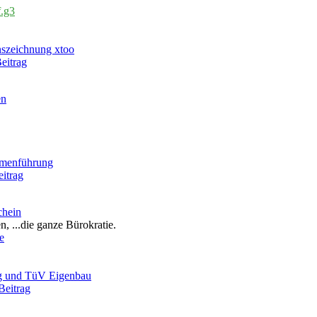
f.g3
nszeichnung xtoo
eitrag
en
emenführung
itrag
chein
, ...die ganze Bürokratie.
e
g und TüV Eigenbau
Beitrag