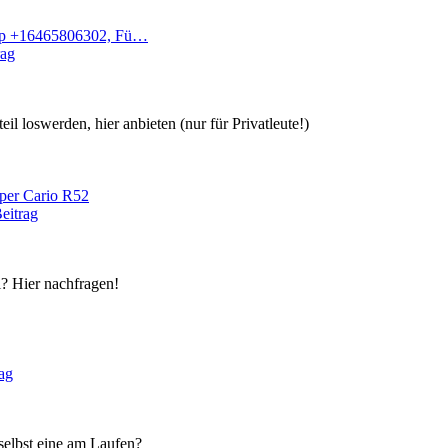
p +16465806302, Fü…
rag
il loswerden, hier anbieten (nur für Privatleute!)
per Cario R52
eitrag
l? Hier nachfragen!
ag
selbst eine am Laufen?