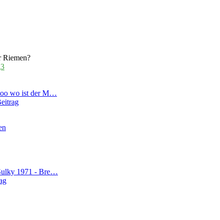
r Riemen?
g3
 too wo ist der M…
eitrag
en
 Sulky 1971 - Bre…
ag