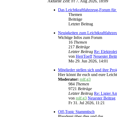
Aktuelle Zeit: Fr 7. Aug 2026, 18:09
Das Leichtkraftfahrzeug-Forum für 
Themen
Beiträge
Letzter Beitrag
Neuigkeiten zum Leichtkraftfahrz
Wichtige Infos zum Forum
16
Themen
217
Beiträge
Letzter Beitrag
Re: Elektrole
von
HerrToeff
Neuester Beit
Mo 29. Jun 2026, 14:01
Mitglieder stellen sich und ihre Pro
Hier könnt ihr euch und eure Leicht
Moderator:
rolf.g3
984
Themen
9721
Beiträge
Letzter Beitrag
Re: Ligier 
von
rolf.g3
Neuester Beitrag
Fr 31. Jul 2026, 11:21
Off-Topic Stammtisch
Plauderei über dies und das...