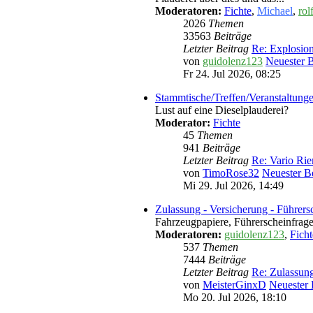
Moderatoren:
Fichte
,
Michael
,
rol
2026
Themen
33563
Beiträge
Letzter Beitrag
Re: Explosio
von
guidolenz123
Neuester B
Fr 24. Jul 2026, 08:25
Stammtische/Treffen/Veranstaltung
Lust auf eine Dieselplauderei?
Moderator:
Fichte
45
Themen
941
Beiträge
Letzter Beitrag
Re: Vario Ri
von
TimoRose32
Neuester Be
Mi 29. Jul 2026, 14:49
Zulassung - Versicherung - Führers
Fahrzeugpapiere, Führerscheinfragen
Moderatoren:
guidolenz123
,
Ficht
537
Themen
7444
Beiträge
Letzter Beitrag
Re: Zulassun
von
MeisterGinxD
Neuester 
Mo 20. Jul 2026, 18:10