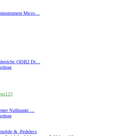
iinstrument Micro…
gsbericht: ODB2 Di…
eitrag
enz123
enter Nullpunkt …
eitrag
omobile & -Pedelecs