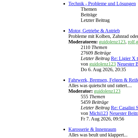
Technik - Probleme und Lösungen
Themen
Beiträge
Letzter Beitrag
Motor, Getriebe & Antrieb
Probleme mit Kolben, Zahnrad ode
Moderatoren:
guidolenz123
,
rolf.
2110
Themen
27609
Beiträge
Letzter Beitrag
Re: Ligier X
von
guidolenz123
Neuester B
Do 6. Aug 2026, 20:35
Fahrwerk, Bremsen, Felgen & Reif
Alles was quietscht und rattert....
Moderator:
guidolenz123
555
Themen
5459
Beiträge
Letzter Beitrag
Re: Casalini
von
Michi123
Neuester Beitr
Fr 7. Aug 2026, 09:56
Karosserie & Innenraum
Alles was beult und klappert...