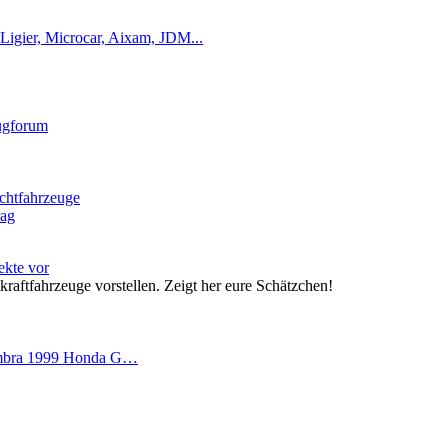
Ligier, Microcar, Aixam, JDM...
eugforum
ichtfahrzeuge
rag
jekte vor
kraftfahrzeuge vorstellen. Zeigt her eure Schätzchen!
Ambra 1999 Honda G…