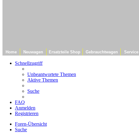
Home
Neuwagen
Ersatzteile Shop
Gebrauchtwagen
Service
Schnellzugriff
Unbeantwortete Themen
Aktive Themen
Suche
FAQ
Anmelden
Registrieren
Foren-Übersicht
Suche