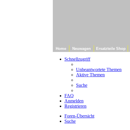
Home
Neuwagen
Ersatzteile Shop
Schnellzugriff
Unbeantwortete Themen
Aktive Themen
Suche
FAQ
Anmelden
Registrieren
Foren-Übersicht
Suche