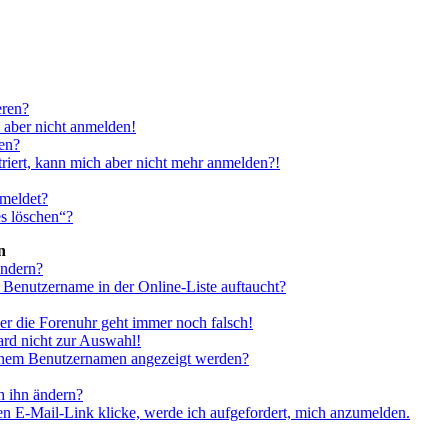
eren?
h aber nicht anmelden!
en?
striert, kann mich aber nicht mehr anmelden?!
meldet?
s löschen“?
n
ändern?
 Benutzername in der Online-Liste auftaucht?
aber die Forenuhr geht immer noch falsch!
ard nicht zur Auswahl!
meinem Benutzernamen angezeigt werden?
h ihn ändern?
n E-Mail-Link klicke, werde ich aufgefordert, mich anzumelden.