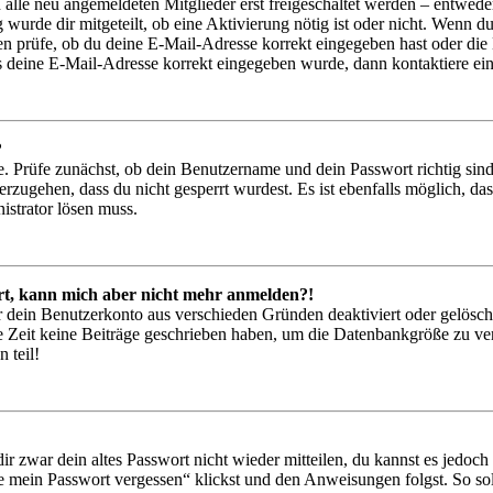
lle neu angemeldeten Mitglieder erst freigeschaltet werden – entweder 
 wurde dir mitgeteilt, ob eine Aktivierung nötig ist oder nicht. Wenn du
 prüfe, ob du deine E-Mail-Adresse korrekt eingegeben hast oder die 
ss deine E-Mail-Adresse korrekt eingegeben wurde, dann kontaktiere ein
?
. Prüfe zunächst, ob dein Benutzername und dein Passwort richtig sind
rzugehen, dass du nicht gesperrt wurdest. Es ist ebenfalls möglich, da
istrator lösen muss.
iert, kann mich aber nicht mehr anmelden?!
or dein Benutzerkonto aus verschieden Gründen deaktiviert oder gelösc
e Zeit keine Beiträge geschrieben haben, um die Datenbankgröße zu verr
 teil!
ir zwar dein altes Passwort nicht wieder mitteilen, du kannst es jedoc
e mein Passwort vergessen“ klickst und den Anweisungen folgst. So sol