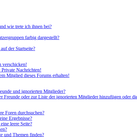
nd wie trete ich ihnen bei?
zergruppen farbig dargestellt?
uf der Startseite?
n verschicken!
Private Nachrichten!
em Mitglied dieses Forums erhalten!
reunde und ignorierten Mitglieder?
er Freunde oder zur Liste der ignorierten Mitglieder hinzufügen oder di
ere Foren durchsuchen?
keine Ergebnisse?
ine leere Seite?
hen?
äge und Themen finden?