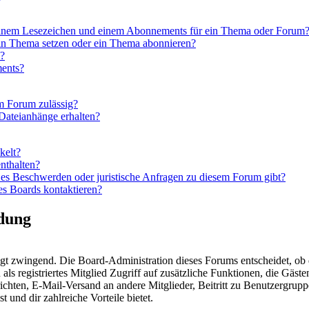
 einem Lesezeichen und einem Abonnements für ein Thema oder Forum
ein Thema setzen oder ein Thema abonnieren?
n?
ments?
m Forum zulässig?
 Dateianhänge erhalten?
kelt?
nthalten?
 es Beschwerden oder juristische Anfragen zu diesem Forum gibt?
es Boards kontaktieren?
dung
ngt zwingend. Die Board-Administration dieses Forums entscheidet, ob d
u als registriertes Mitglied Zugriff auf zusätzliche Funktionen, die Gäs
richten, E-Mail-Versand an andere Mitglieder, Beitritt zu Benutzergrupp
t und dir zahlreiche Vorteile bietet.