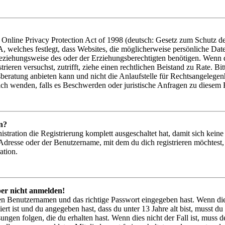
nline Privacy Protection Act of 1998 (deutsch: Gesetz zum Schutz de
A, welches festlegt, dass Websites, die möglicherweise persönliche Da
eziehungsweise des oder der Erziehungsberechtigten benötigen. Wenn du 
strieren versuchst, zutrifft, ziehe einen rechtlichen Beistand zu Rate. 
beratung anbieten kann und nicht die Anlaufstelle für Rechtsangelegenhei
ich wenden, falls es Beschwerden oder juristische Anfragen zu diesem
n?
istration die Registrierung komplett ausgeschaltet hat, damit sich ke
Adresse oder der Benutzername, mit dem du dich registrieren möchtest,
ation.
ber nicht anmelden!
gen Benutzernamen und das richtige Passwort eingegeben hast. Wenn di
iert ist und du angegeben hast, dass du unter 13 Jahre alt bist, musst du
gen folgen, die du erhalten hast. Wenn dies nicht der Fall ist, muss de