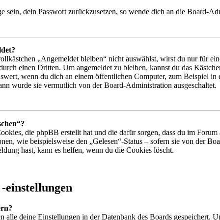
age sein, dein Passwort zurückzusetzen, so wende dich an die Board-Adm
ldet?
kästchen „Angemeldet bleiben“ nicht auswählst, wirst du nur für ein
durch einen Dritten. Um angemeldet zu bleiben, kannst du das Kästc
nswert, wenn du dich an einem öffentlichen Computer, zum Beispiel in e
dann wurde sie vermutlich von der Board-Administration ausgeschaltet.
öschen“?
Cookies, die phpBB erstellt hat und die dafür sorgen, dass du im Foru
nen, wie beispielsweise den „Gelesen“-Status – sofern sie von der Bo
dung hast, kann es helfen, wenn du die Cookies löscht.
-einstellungen
ern?
en alle deine Einstellungen in der Datenbank des Boards gespeichert. U