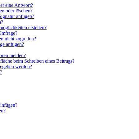
der eine Antwort?
ten oder löschen?
Signatur anfügen?
n?
öglichkeiten erstellen?
 Umfrage?
n nicht zugreifen?
nge anfügen?
toren melden?
fläche beim Schreiben eines Beitrags?
igegeben werden?
u?
einfügen?
en?